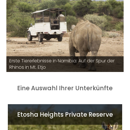
Erste Tiererlebnisse in Namibia: Auf der Spur der
Rhinos in Mt. Etjo
Eine Auswahl Ihrer Unterkünfte
weiter
Die kleine Luxuslodge Safarihoek liegt im
Etosha Heights Private Reserve
privaten Etosha Heights Reservat, das im
Osten an den Etosha Nationalpark angrenzt.