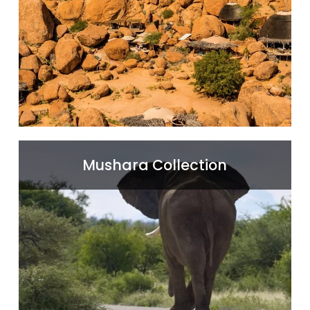
weiter
Mushara Lodge, The Outpost und Bush Camp
Mushara Collection
liegen am östlichen Rand des Etosha
Nationalparks. Von hier aus können Sie auf
eigene Faust den Park erkunden.