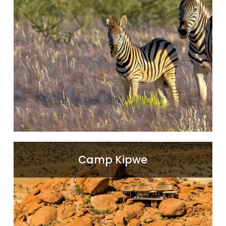
weiter
Camp Kipwe, intimes Luxuscamp im Aba
Camp Kipwe
Huab Tal. Von hier aus können Sie
Twyfelfontein, Tal der Orgelpfeiffen und den
Verbrannten Berg erkunden.