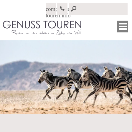

com;genuss-
touren;info
